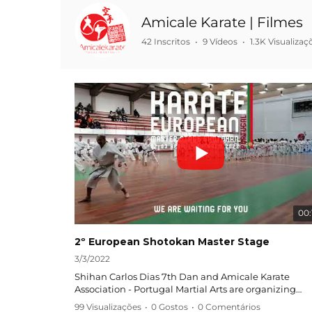
Amicale Karate | Filmes
42 Inscritos
•
9 Vídeos
•
1.3K Visualizaç
00:
2º European Shotokan Master Stage
3/3/2022
Shihan Carlos Dias 7th Dan and Amicale Karate
Association - Portugal Martial Arts are organizing
European Shotokan Master Stage!
99 Visualizações
•
0 Gostos
•
0 Comentários