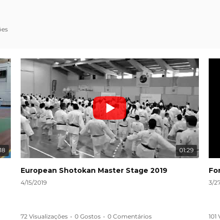
ões
18
01:29
European Shotokan Master Stage 2019
Fo
4/15/2019
3/2
72 Visualizações
•
0 Gostos
•
0 Comentários
101