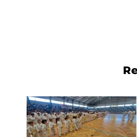
The Master stage was thinked to be a very productiv
and formative Stage to all karate athletes.
It is an honor to invite you to the Master Stage, to be
held in Santarém - Portugal 2nd and 3rd of April 202
This is the opportunity for every athlete to participat
a Master Stage with such rich group of Senseis.
There will be in total 11 Senseis teaching at the same
time splited by three sports hall.
Therefore we are working in this matter to create an
bring more karate education to our athletes.
Re