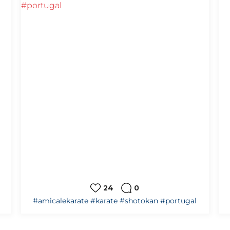
24
0
#amicalekarate
#karate
#shotokan
#portugal