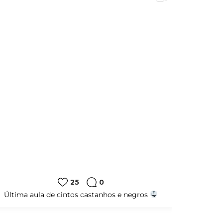
25
0
Última aula de cintos castanhos e negros
Torneio 