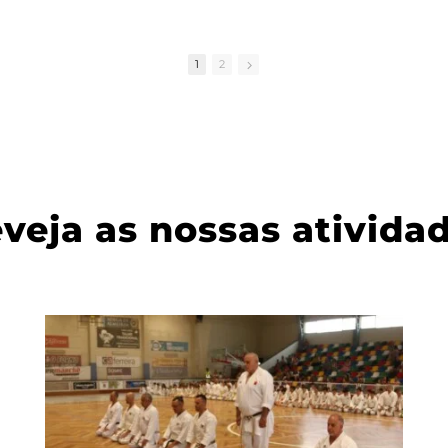
e
2.
1
2
e in
d
veja as nossas ativida