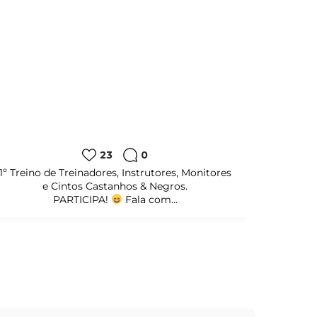
23
0
1º Treino de Treinadores, Instrutores, Monitores
e Cintos Castanhos & Negros.
PARTICIPA!
Fala com...
#amicale