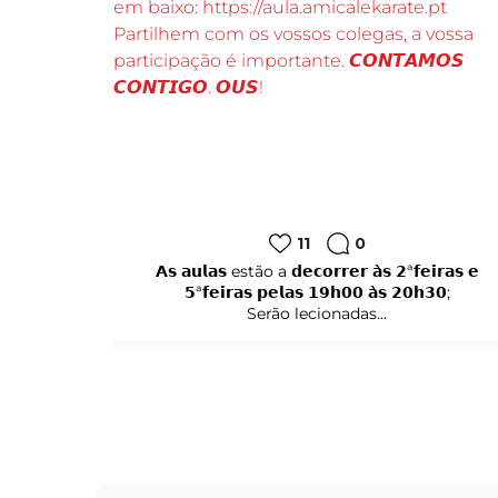
11
0
𝗔𝘀 𝗮𝘂𝗹𝗮𝘀 estão a 𝗱𝗲𝗰𝗼𝗿𝗿𝗲𝗿 𝗮̀𝘀 𝟮ª𝗳𝗲𝗶𝗿𝗮𝘀 𝗲
𝟱ª𝗳𝗲𝗶𝗿𝗮𝘀 𝗽𝗲𝗹𝗮𝘀 𝟭𝟵𝗵𝟬𝟬 𝗮̀𝘀 𝟮𝟬𝗵𝟯𝟬;
Serão lecionadas...