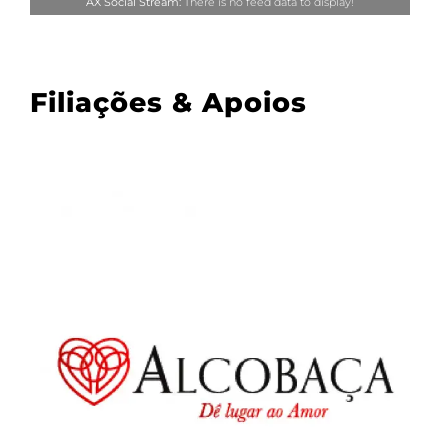
AX Social Stream:
There is no feed data to display!
Filiações & Apoios