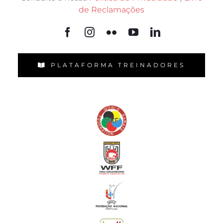
© 1983 –
2026 Amicale Karate – Portugal Martial
Arts | Todos os direitos reservados – All rights
reserved.
Consulte a nossa
Política de Privacidade
|
Livro
de Reclamações
PLATAFORMA TREINADORES