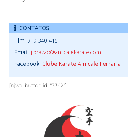
Dojo Karate Amicale Ferraria
CONTATOS
Tlm:
910 340 415
Email:
j.brazao@amicalekarate.com
Facebook:
Clube Karate Amicale Ferraria
[njwa_button id="3342"]