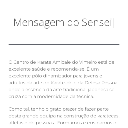
M
e
n
s
a
g
e
m
d
o
S
e
n
s
e
i
|
.
O Centro de Karate Amicale do Vimeiro está de
excelente saúde e recomenda-se. É um
excelente pólo dinamizador para jovens e
adultos da arte do Karate-do e da Defesa Pessoal,
onde a essência da arte tradicional japonesa se
cruza com a modernidade da técnica.
Como tal, tenho o grato prazer de fazer parte
desta grande equipa na construção de karatecas,
atletas e de pessoas. Formamos e ensinamos o