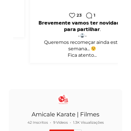
23
1
𝗕𝗿𝗲𝘃𝗲𝗺𝗲𝗻𝘁𝗲 𝘃𝗮𝗺𝗼𝘀 𝘁𝗲𝗿 𝗻𝗼𝘃𝗶𝗱𝗮𝗱𝗲𝘀
𝗽𝗮𝗿𝗮 𝗽𝗮𝗿𝘁𝗶𝗹𝗵𝗮𝗿.
-
-
Queremos recomeçar ainda esta
semana...
Fica atento...
Amicale Karate | Filmes
42 Inscritos
•
9 Vídeos
•
1.3K Visualizações