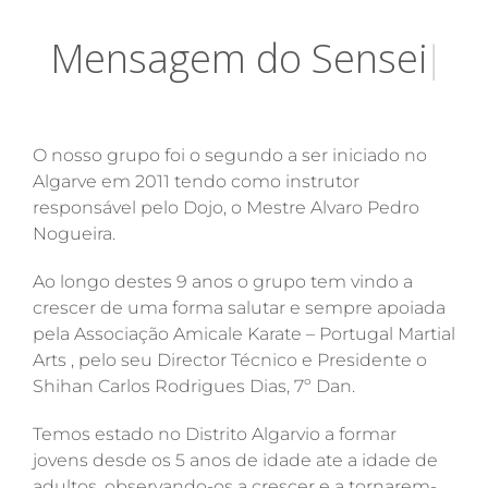
M
e
n
s
a
g
e
m
d
o
S
e
n
s
e
i
|
.
O nosso grupo foi o segundo a ser iniciado no
Algarve em 2011 tendo como instrutor
responsável pelo Dojo, o Mestre Alvaro Pedro
Nogueira.
Ao longo destes 9 anos o grupo tem vindo a
crescer de uma forma salutar e sempre apoiada
pela Associação Amicale Karate – Portugal Martial
Arts , pelo seu Director Técnico e Presidente o
Shihan Carlos Rodrigues Dias, 7º Dan.
Temos estado no Distrito Algarvio a formar
jovens desde os 5 anos de idade ate a idade de
adultos, observando-os a crescer e a tornarem-