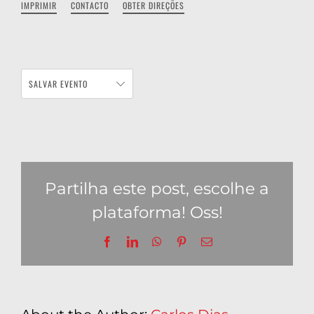
IMPRIMIR
CONTACTO
OBTER DIREÇÕES
SALVAR EVENTO
Partilha este post, escolhe a
plataforma! Oss!
Facebook
LinkedIn
WhatsApp
Pinterest
Email
(necessário
mas
não
publicado)