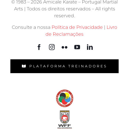
© 1983 –
2026 Amicale Karate – Portugal Martial
Arts | Todos os direitos reservados – All rights
reserved.
Consulte a nossa
Política de Privacidade
|
Livro
de Reclamações
PLATAFORMA TREINADORES