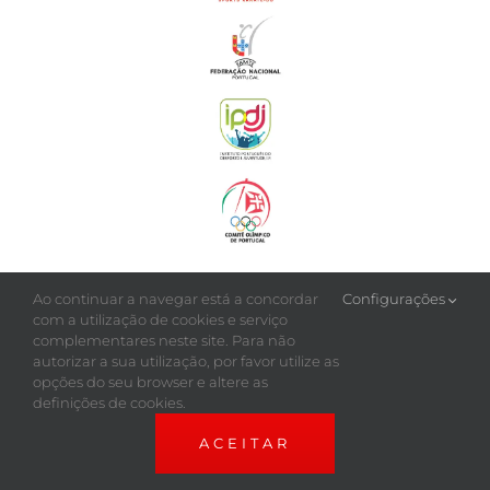
Ao continuar a navegar está a concordar
Configurações
com a utilização de cookies e serviço
complementares neste site. Para não
autorizar a sua utilização, por favor utilize as
opções do seu browser e altere as
definições de cookies.
ACEITAR