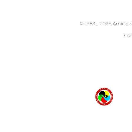
© 1983 –
2026 Amicale K
Con