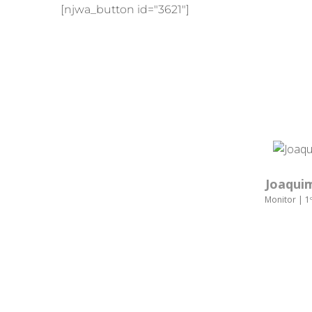
[njwa_button id="3621"]
Joaqui
Monitor | 1