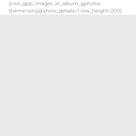
Skip
[cws_gpp_images_in_album_gphotos
to
theme=projig show_details=1 row_height=200]
content