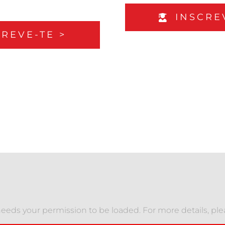
INSCRE
CREVE-TE >
eeds your permission to be loaded. For more details, pl