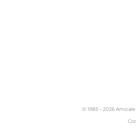
© 1983 –
2026 Amicale K
Con