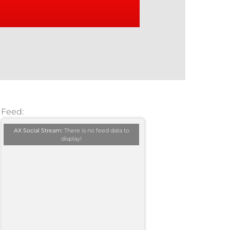
Feed:
AX Social Stream:
There is no feed data to
display!