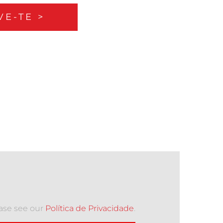
VE-TE >
ease see our
Política de Privacidade
.