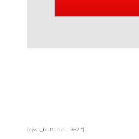
[njwa_button id="3621"]