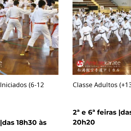
 Iniciados (6-12
Classe Adultos (+1
2ª e 6ª feiras |d
20h20
s |das 18h30 às