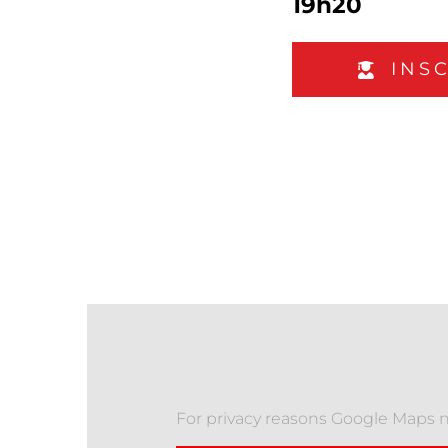
19h20
INS
For privacy reasons Google Maps n